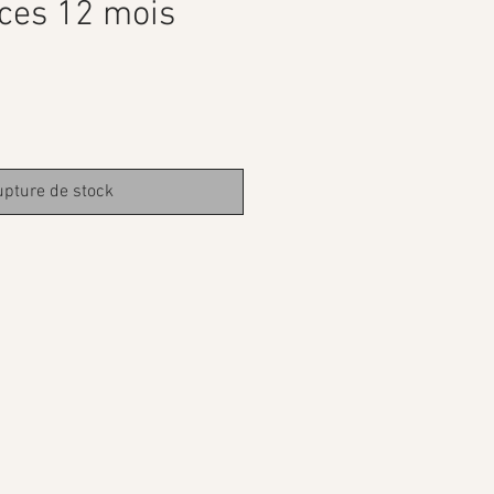
èces 12 mois
pture de stock