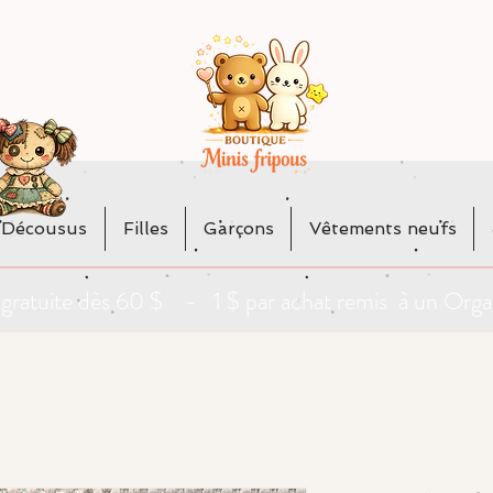
 Décousus
Filles
Garçons
Vêtements neufs
da gratuite dès 60 $ - 1 $ par achat remis à un O