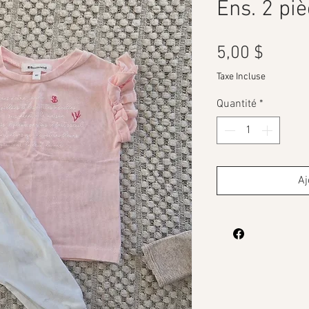
Ens. 2 pi
Prix
5,00 $
Taxe Incluse
Quantité
*
Aj