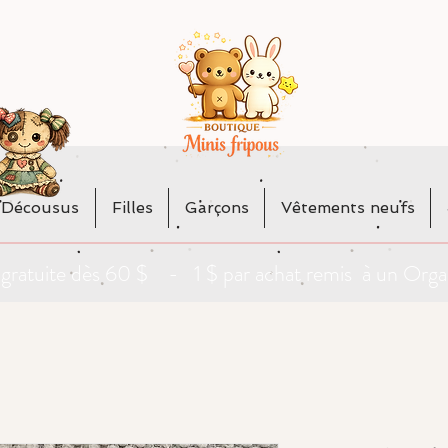
 Décousus
Filles
Garçons
Vêtements neufs
da gratuite dès 60 $ - 1 $ par achat remis à un O