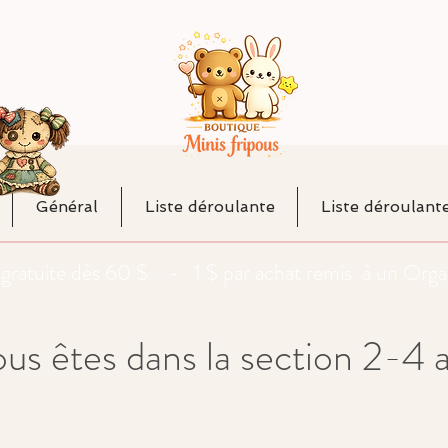
Général
Liste déroulante
Liste déroulant
da gratuite dès 60 $ - 1 $ par achat remis à un O
us êtes dans la section 2-4 