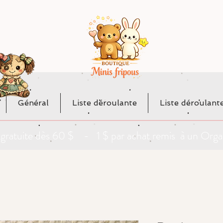
Général
Liste déroulante
Liste déroulant
da gratuite dès 60 $ - 1 $ par achat remis à un O