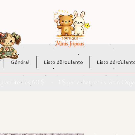
Général
Liste déroulante
Liste déroulant
da gratuite dès 60 $ - 1 $ par achat remis à un O