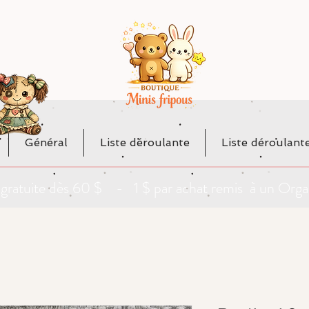
Général
Liste déroulante
Liste déroulant
da gratuite dès 60 $ - 1 $ par achat remis à un O