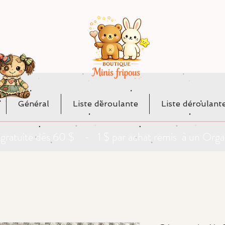
Général
Liste déroulante
Liste déroulant
da gratuite dès 60 $ - 1 $ par achat remis à un O