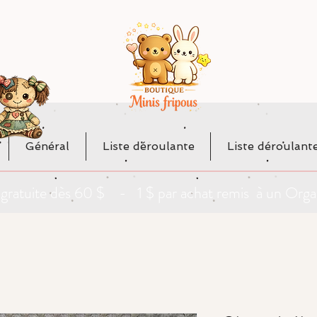
Général
Liste déroulante
Liste déroulant
da gratuite dès 60 $ - 1 $ par achat remis à un O