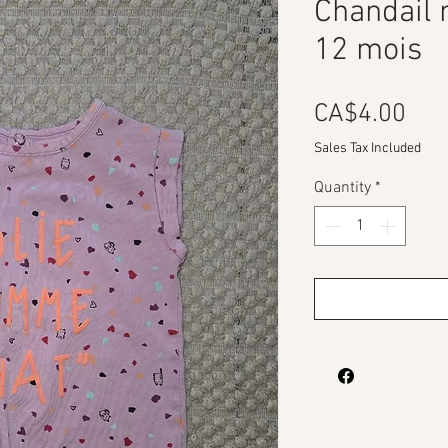
Chandail
12 mois
Pri
CA$4.00
Sales Tax Included
Quantity
*