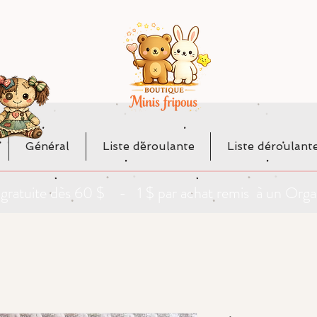
Général
Liste déroulante
Liste déroulant
da gratuite dès 60 $ - 1 $ par achat remis à un O