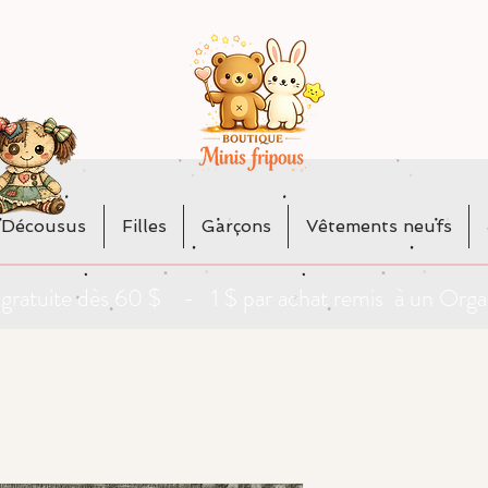
 Décousus
Filles
Garçons
Vêtements neufs
da gratuite dès 60 $ - 1 $ par achat remis à un O