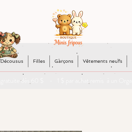
 Décousus
Filles
Garçons
Vêtements neufs
da gratuite dès 60 $ - 1 $ par achat remis à un O