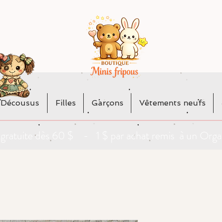
 Décousus
Filles
Garçons
Vêtements neufs
da gratuite dès 60 $ - 1 $ par achat remis à un O