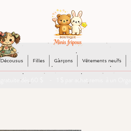
 Décousus
Filles
Garçons
Vêtements neufs
da gratuite dès 60 $ - 1 $ par achat remis à un O