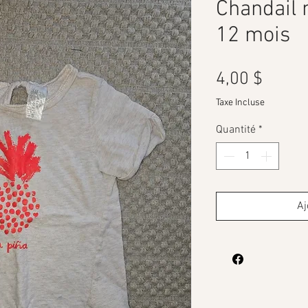
Chandail
12 mois
Prix
4,00 $
Taxe Incluse
Quantité
*
Aj