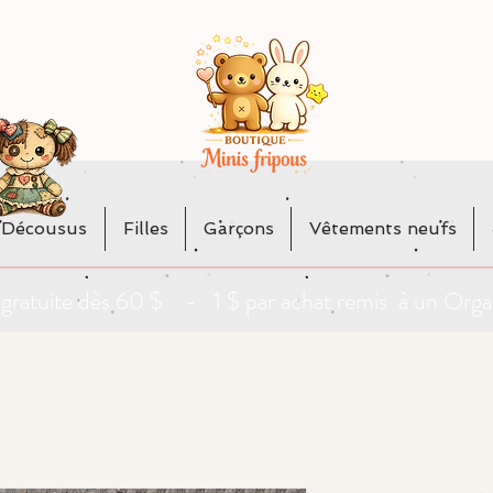
 Décousus
Filles
Garçons
Vêtements neufs
da gratuite dès 60 $ - 1 $ par achat remis à un O