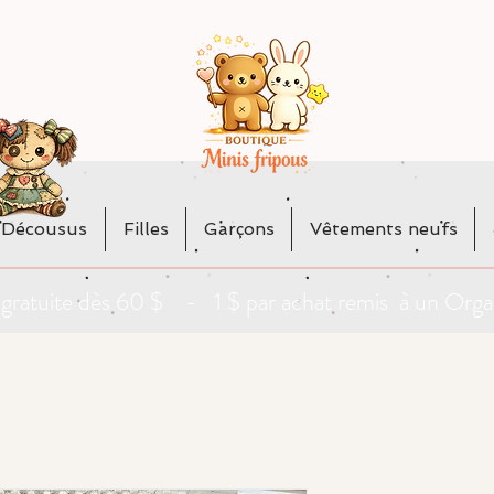
 Décousus
Filles
Garçons
Vêtements neufs
da gratuite dès 60 $ - 1 $ par achat remis à un O